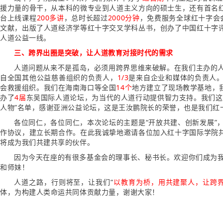
援力量的骨干，从本科的微专业到人道主义方向的硕士生，还有首名
台上线课程
200多讲
，总时长超过
2000分钟
，免费服务全球红十字会
文献，出版了人道经济学等红十字交叉学科丛书，创办了中国红十字
人道公益一线。
三、跨界出圈是突破，让人道教育对接时代的需求
人道问题从来不是孤岛，必须用跨界思维来破解。在我们主办的
自全国其他公益慈善组织的负责人，
1/3
是来自企业和媒体的负责人
会救援组织。我们在海南海口等全国
14个
地方建立了现场教学基地，
办了
4届
东吴国际人道论坛，为当代的人道行动提供智力支持。我们这
人物”名单，感谢亚洲公益论坛，这是王汝鹏院长的荣誉，也是我们红
各位同仁，各位同仁，本次论坛的主题是“开放共建、创新发展”
作协议，建立长期合作。在此我诚挚地邀请各位加入红十字国际学院
将成为我们共建共享的伙伴。
因为今天在座的有很多基金会的理事长、秘书长。欢迎你们成为我
和师妹！
人道之路，行则将至，让我们“
以教育为桥，用共建聚人，让跨
体，为构建人类命运共同体贡献力量，谢谢大家！