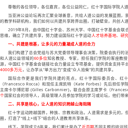
尊敬的各位领导，各位嘉宾，各位公益同仁，红十字国际学院人道
当亚洲公益论坛再次汇聚全球善意，共绘人道公益的发展蓝图，
的教学科研机构，我们如何以共建共享跨界出圈，打破壁垒，共创人
2019年8月，由中国红十字会、苏州大学、中国红十字基金会
思维，确立了共建共享，努力建设国际红十字运动
人才培养基地、研
一、共建是根基，让多元的力量凝成人道的合力
我们构建了总会党组与苏大党委领导理事会决策，院委会执行的
和人道公益领域的
60多位
知名教授、专家，担任我们学院的客座教授
源，中国红十字基金会链接社会力量设立专项基金，提供资金支持平
4000多万元
，让办学从“单方出力”变成“众人拾柴”的共建共享。
国际合作更是我们学院共建的亮点，红十字国际委员会、红
（Francesco Rocca）和现任主席凯特（Kate Forbes）先后担任学
主席卡尔博尼耶 (Gilles Carbonnier)，联合会原主席罗卡（Fran
个
国家红会的领导人，高级管理人员参加学院的学习或论坛，他们带
二、共享是核心，让人道的知识跨越山海阻隔
红十字运动跨越国界，种族、宗教和政治。人道需求是多元的，
圈，打造了“线上+线下”结合的人道教育共享体系。
线下，学院成立6年来，我们累计举办了
近百期
不同主题的培训班